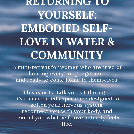
RETURNING TO
YOURSELF:
EMBODIED SELF-
LOVE IN WATER &
COMMUNITY
A mini-retreat for women who are tired of
holding everything together -
and ready to come home to themselves.
This is not a talk you sit through.
It’s an embodied experience designed to
soften your nervous system,
reconnect you with your body, and
remind you what self-love actually feels
like.