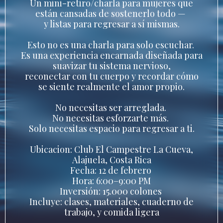
Un mini-retiro/charla para mujeres que
están cansadas de sostenerlo todo —
y listas para regresar a sí mismas.
Esto no es una charla para solo escuchar.
Es una experiencia encarnada diseñada para
suavizar tu sistema nervioso,
reconectar con tu cuerpo y recordar cómo
se siente realmente el amor propio.
No necesitas ser arreglada.
No necesitas esforzarte más.
Solo necesitas espacio para regresar a ti.
Ubicacion: Club El Campestre La Cueva,
Alajuela, Costa Rica
Fecha: 12 de febrero
Hora: 6:00–9:00 PM
Inversión: 15.000 colones
Incluye: clases, materiales, cuaderno de
trabajo, y comida ligera